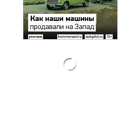
Новости компаний
Все
07.08.2026
07.08.2026
STONE
ПАО ДОМ.РФ
Бизнес-центр STONE Римская
В ДОМ.РФ рассказали, как
возведен в полную высоту
крупным компаниям эффектив
реализовывать ESG-стратегию