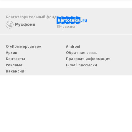
Новости компаний
Все
07.08.2026
07.08.2026
STONE
ПАО ДОМ.РФ
Бизнес-центр STONE Римская
В ДОМ.РФ рассказали, как
возведен в полную высоту
крупным компаниям эффектив
реализовывать ESG-стратегию
Благотворительный фонд
18+ реклама
О «Коммерсанте»
Android
Архив
Обратная связь