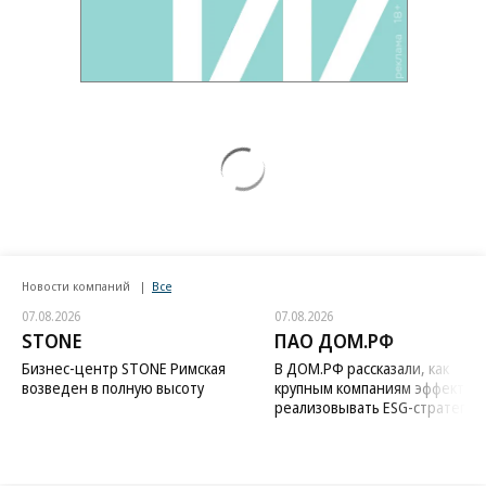
Заставим раскаяться: союзник России
дал грозное обещание