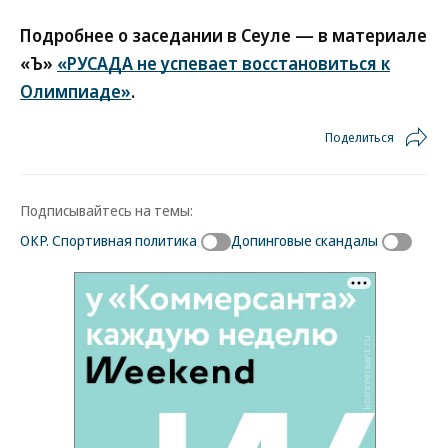
Подробнее о заседании в Сеуле — в материале
«Ъ»
«РУСАДА не успевает восстановиться к
Олимпиаде»
.
Поделиться
Подписывайтесь на темы:
ОКР. Спортивная политика
Допинговые скандалы
Новости партнеров
ВСУ точно получат десятки тысяч новых
солдат
Путин озвучил итоговый план СВО
Зеленский неожиданно высказался о
возвращении Крыма