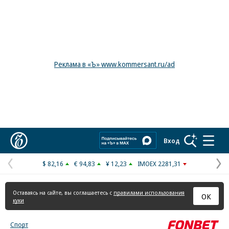
Реклама в «Ъ» www.kommersant.ru/ad
Коммерсантъ
Вход
$ 82,16
€ 94,83
¥ 12,23
IMOEX 2281,31
Предыдущая
С
страница
с
Оставаясь на сайте, вы соглашаетесь с
правилами использования
ОК
куки
Спорт