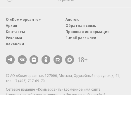
О «Коммерсанте»
Android
Архив
Обратная связь
Контакты
Правовая информация
Реклама
E-mail рассылки
Вакансии
18+
© АО «Коммерсантъ». 127006, Москва, Оружейный переулок д. 41,
тел. +7 (495) 797-69-70.
Сетевое издание «Коммерсантъ» (доменное имя сайта:
kommersant.ru) зарегистрировано Федеральной службой
по надзору в сфере связи, информационных технологий и массовых
коммуникаций (Роскомнадзор), регистрационный номер и дата
принятия решения о регистрации: серия
Эл № ФС77-76922
от 11 октября 2019 г.
Партнерские проекты/материалы, новости компаний, материалы
с пометкой «Промо» и «Официальное сообщение» опубликованы