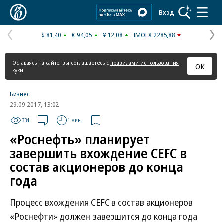
Коммерсантъ
Вход
$ 81,40
€ 94,05
¥ 12,08
IMOEX 2285,88
Предыдущая
С
страница
с
Оставаясь на сайте, вы соглашаетесь с
правилами использования
ОК
куки
Бизнес
29.09.2017, 13:02
334
1 мин.
«Роснефть» планирует
завершить вхождение CEFC в
состав акционеров до конца
года
Процесс вхождения CEFC в состав акционеров
«Роснефти» должен завершится до конца года