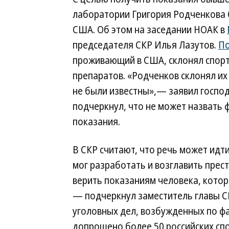
лаборатории Григория Родченкова 
США. Об этом на заседании НОАК в
председателя СКР Илья Лазутов.
По
проживающий в США, склонял спорт
препаратов. «Родченков склонял их
не были известны»,— заявил господ
подчеркнул, что не может назвать
показания.
В СКР считают, что речь может идт
мог разработать и возглавить прес
верить показаниям человека, котор
— подчеркнул заместитель главы СК
уголовных дел, возбужденных по ф
допрошено более 50 российских спо