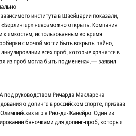
мально
езависимого института в Швейцарии показали,
а «Берлингер» невозможно открыть. Компания
 и к емкостям, использованным во время
пробирки с мочой могли быть вскрыты тайно,
аннулировании всех проб, которые хранятся в
бая из проб могла быть подменена»,— заявил
A под руководством Ричарда Макларена
дования о допинге в российском спорте, призвав
Олимпийских игр в Рио-де-Жанейро. Один из
лировании баночками для допинг-проб, которые