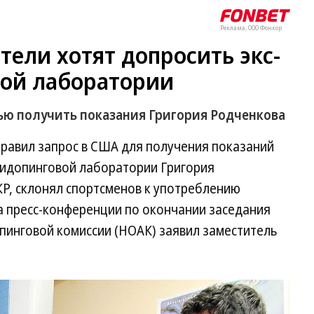
Реклама, ООО Фонкор
тели хотят допросить экс-
вой лаборатории
лью получить показания Григория Родченкова
правил запрос в США для получения показаний
идопинговой лаборатории Григория
Р, склонял спортсменов к употреблению
а пресс-конференции по окончании заседания
инговой комиссии (НОАК) заявил заместитель