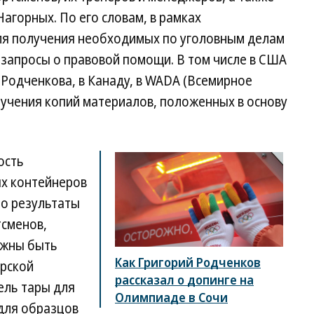
горных. По его словам, в рамках
ля получения необходимых по уголовным делам
 запросы о правовой помощи. В том числе в США
 Родченкова, в Канаду, в WADA (Всемирное
лучения копий материалов, положенных в основу
ость
х контейнеров
то результаты
тсменов,
лжны быть
Как Григорий Родченков
арской
рассказал о допинге на
ель тары для
Олимпиаде в Сочи
 для образцов