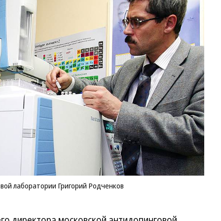
вой лаборатории Григорий Родченков
го директора московской антидопинговой