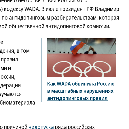
ение о несоответствии Российского
А) кодексу WADA. В июле президент РФ Владимир
 по антидопинговым разбирательствам, которая
мой общественной антидопинговой комиссии.
де
дения, в том
 правил
ами и
оссии,
Как WADA обвинила Россию
едерации
в масштабных нарушениях
изучаются
антидопинговых правил
 биоматериала
ло причиной
недопуска
ряда российских