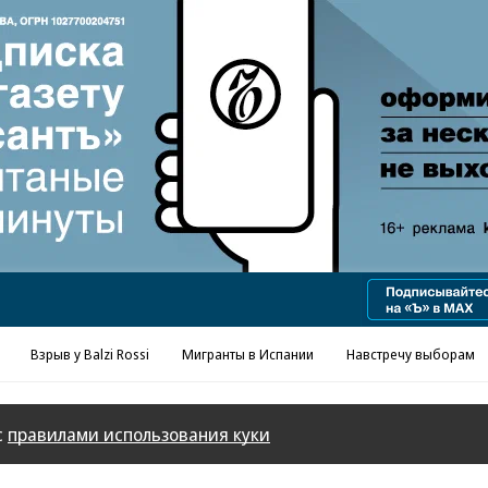
Реклама в «Ъ» www.kommersant.ru/ad
Взрыв у Balzi Rossi
Мигранты в Испании
Навстречу выборам
с
правилами использования куки