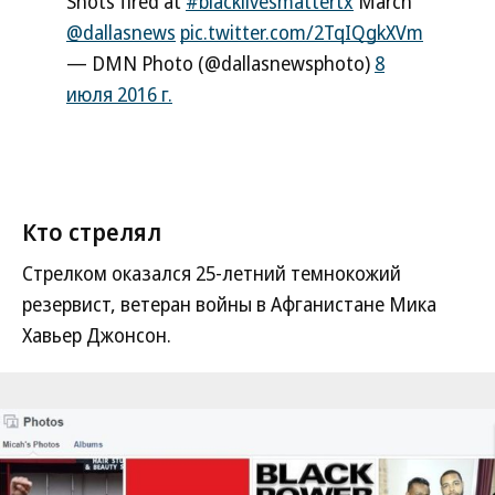
Shots fired at
#blacklivesmattertx
March
@dallasnews
pic.twitter.com/2TqIQgkXVm
— DMN Photo (@dallasnewsphoto)
8
июля 2016 г.
Кто стрелял
Стрелком оказался 25-летний темнокожий
резервист, ветеран войны в Афганистане Мика
Хавьер Джонсон.