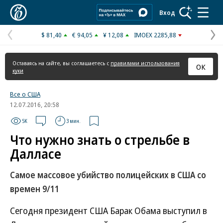
Коммерсантъ
Вход
$ 81,40
€ 94,05
¥ 12,08
IMOEX 2285,88
Предыдущая
С
страница
с
Оставаясь на сайте, вы соглашаетесь с
правилами использования
ОК
куки
Все о США
12.07.2016, 20:58
5K
3 мин.
Что нужно знать о стрельбе в
Далласе
Самое массовое убийство полицейских в США со
времен 9/11
Сегодня президент США Барак Обама выступил в