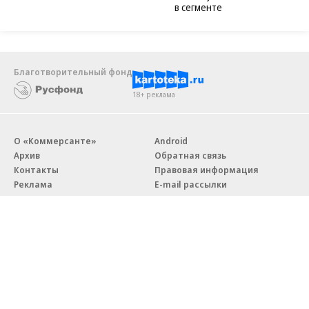
в сегменте
Благотворительный фонд
18+ реклама
О «Коммерсанте»
Android
Архив
Обратная связь
Контакты
Правовая информация
Реклама
E-mail рассылки
Вакансии
18+
© АО «Коммерсантъ». 127006, Москва, Оружейный переулок д. 41,
тел. +7 (495) 797-69-70.
Сетевое издание «Коммерсантъ» (доменное имя сайта: