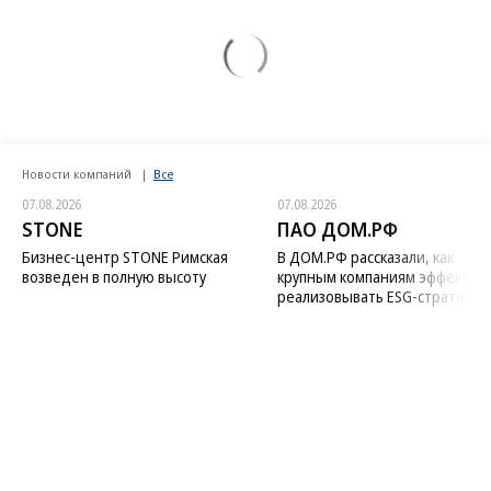
Новости компаний
Все
07.08.2026
07.08.2026
STONE
ПАО ДОМ.РФ
Бизнес-центр STONE Римская
В ДОМ.РФ рассказали, как
возведен в полную высоту
крупным компаниям эффектив
реализовывать ESG-стратегию
Благотворительный фонд
18+ реклама