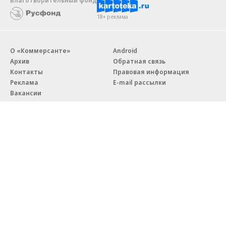
Благотворительный фонд
18+ реклама
О «Коммерсанте»
Android
Архив
Обратная связь
Контакты
Правовая информация
Реклама
E-mail рассылки
Вакансии
18+
© АО «Коммерсантъ». 127006, Москва, Оружейный переулок д. 41,
тел. +7 (495) 797-69-70.
Сетевое издание «Коммерсантъ» (доменное имя сайта:
kommersant.ru) зарегистрировано Федеральной службой
по надзору в сфере связи, информационных технологий и массовых
коммуникаций (Роскомнадзор), регистрационный номер и дата
принятия решения о регистрации: серия
Эл № ФС77-76922
от 11 октября 2019 г.