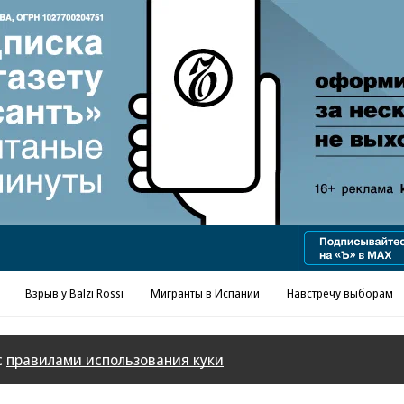
Реклама в «Ъ» www.kommersant.ru/ad
Взрыв у Balzi Rossi
Мигранты в Испании
Навстречу выборам
с
правилами использования куки