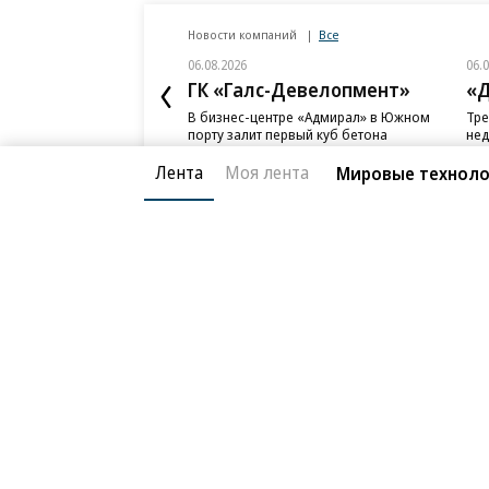
Новости компаний
Все
06.08.2026
06.
ГК «Галс-Девелопмент»
«Д
В бизнес-центре «Адмирал» в Южном
Тре
порту залит первый куб бетона
нед
слу
Лента
Моя лента
Мировые технолог
Благотворительный фонд
О «Коммер
Архив
Контакты
18+ реклама
© АО «Коммерсантъ». 127006, Москва, Оружейный пе
Сетевое издание «Коммерсантъ» (доменное имя сайт
Федеральной службой по надзору в сфере связи, и