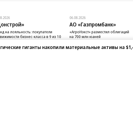
08.2026
06.08.2026
онстрой»
АО «Газпромбанк»
нд на лояльность: покупатели
«АгроНэкст» разместил облигаций
вижимости бизнес-класса в 9 из 10
на 700 млн юаней
чаев остаются в сегменте
ические гиганты накопили материальные активы на $1,
санте»
Реклама
Обратная связь
Вакансии
Правовая информация
Android
E-mail рассылки
реулок д. 41,
тел. +7 (495) 797-69-70.
Партнерские проекты/матери
«Промо» и «Официальное со
а: kommersant.ru) зарегистрировано
нформационных технологий
На kommersant.ru применяют