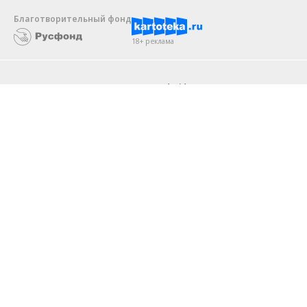
Благотворительный фонд
18+ реклама
О «Коммерсанте»
Android
Архив
Обратная связь
Контакты
Правовая информация
Реклама
E-mail рассылки
Вакансии
18+
© АО «Коммерсантъ». 127006, Москва, Оружейный переулок д. 41,
тел. +7 (495) 797-69-70.
Сетевое издание «Коммерсантъ» (доменное имя сайта:
kommersant.ru) зарегистрировано Федеральной службой
по надзору в сфере связи, информационных технологий и массовых
коммуникаций (Роскомнадзор), регистрационный номер и дата
принятия решения о регистрации: серия
Эл № ФС77-76922