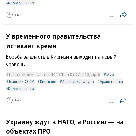
«Коммерсантъ»
3 мин.
У временного правительства
истекает время
Борьба за власть в Киргизии выходит на новый
уровень
Газета «Коммерсантъ» №118/П от 05.07.2010, стр. 6
Мир
Бывший СССР
Киргизия
Александр Габуев
Архив газеты
«Коммерсантъ»
3 мин.
Украину ждут в НАТО, а Россию — на
объектах ПРО