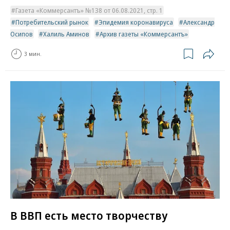
Газета «Коммерсантъ» №138 от 06.08.2021, стр. 1
Потребительский рынок
Эпидемия коронавируса
Александр
Осипов
Халиль Аминов
Архив газеты «Коммерсантъ»
3 мин.
В ВВП есть место творчеству