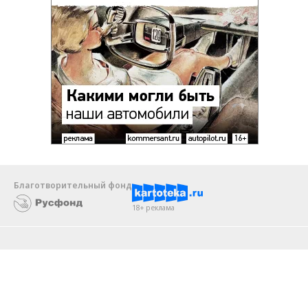
Благотворительный фонд
18+ реклама
О «Коммерсанте»
Android
Архив
Обратная связь
Контакты
Правовая информация
Реклама
E-mail рассылки