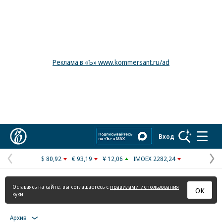
Реклама в «Ъ» www.kommersant.ru/ad
Коммерсантъ
Вход
$ 80,92
€ 93,19
¥ 12,06
IMOEX 2282,24
Предыдущая
С
страница
с
Оставаясь на сайте, вы соглашаетесь с
правилами использования
ОК
куки
Архив