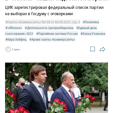
ЦИК зарегистрировал федеральный список партии
на выборах в Госдуму с оговорками
Газета «Коммерсантъ» №138 от 06.08.2021, стр. 3
Политика
«Яблоко»
Деятельность Центризбиркома
Единый день
голосования–2021
Партийная система России
Елена Рожкова
Кира Хейфец
Архив газеты «Коммерсантъ»
3 мин.