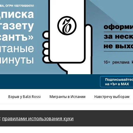
Реклама в «Ъ» www.kommersant.ru/ad
Взрыв у Balzi Rossi
Мигранты в Испании
Навстречу выборам
с
правилами использования куки