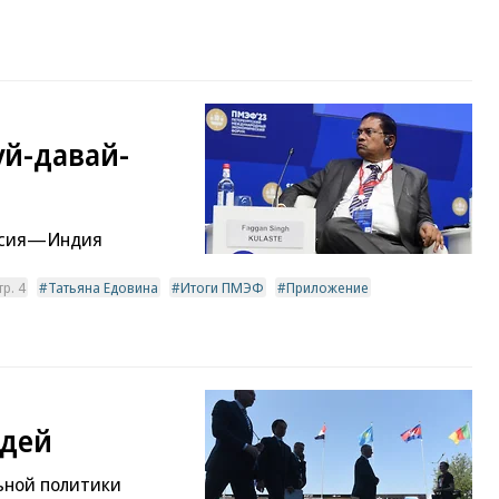
й-давай-
оссия—Индия
р. 4
Татьяна Едовина
Итоги ПМЭФ
Приложение
юдей
ьной политики