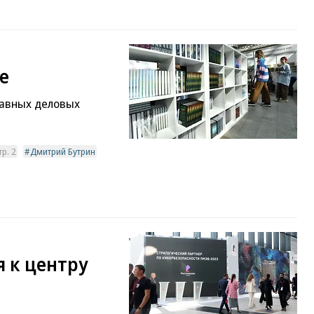
е
лавных деловых
р. 2
Дмитрий Бутрин
 к центру