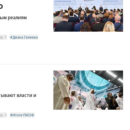
о
вым реалиям
р. 1
Диана Галиева
тывают власти и
р. 1
Итоги ПМЭФ