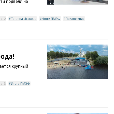
сти подвели на
р. 2
Татьяна Исакова
Итоги ПМЭФ
Приложение
рода!
ается крупный
р. 3
Итоги ПМЭФ