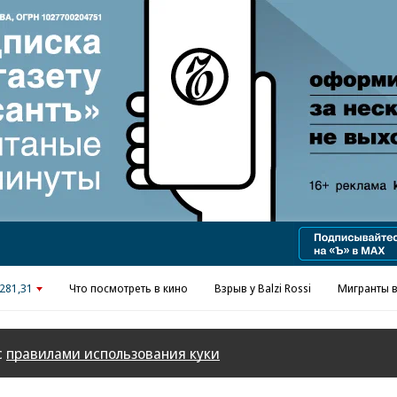
Реклама в «Ъ» www.kommersant.ru/ad
281,31
Что посмотреть в кино
Взрыв у Balzi Rossi
Мигранты в
с
правилами использования куки