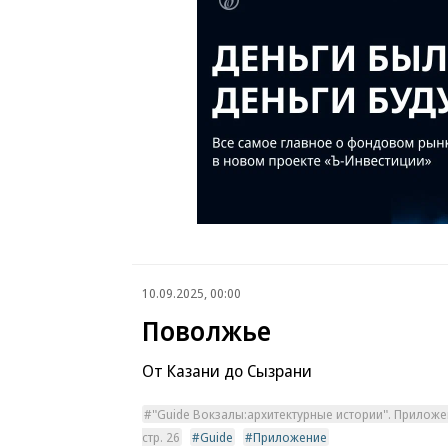
10.09.2025, 00:00
Поволжье
От Казани до Сызрани
"Guide Вокзалы:архитектурные истории". Приложе
стр. 26
Guide
Приложение