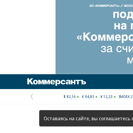
Коммерсантъ
$ 82,16
€ 94,83
¥ 12,23
IMOEX 2
Предыдущая
страница
Оставаясь на сайте, вы соглашаетесь 