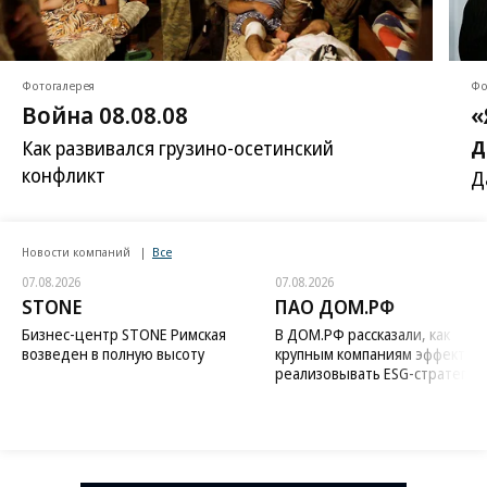
Фотогалерея
Фо
Война 08.08.08
«
д
Как развивался грузино-осетинский
конфликт
Д
Новости компаний
Все
07.08.2026
07.08.2026
STONE
ПАО ДОМ.РФ
Бизнес-центр STONE Римская
В ДОМ.РФ рассказали, как
возведен в полную высоту
крупным компаниям эффектив
реализовывать ESG-стратегию