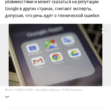
уязвимостями и может сказаться на репутации
Google в других странах, считают эксперты,
допуская, что речь идет о технической ошибке.
Развернуть на
Фото: Gokhan Balci / Anadolu Agency / Getty Images