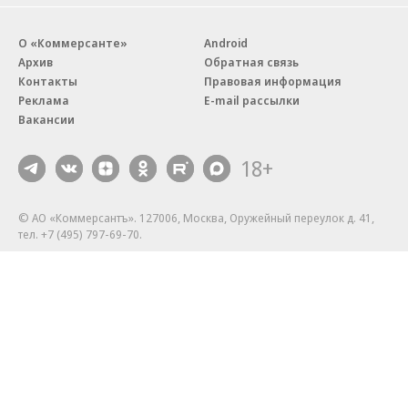
О «Коммерсанте»
Android
Архив
Обратная связь
Контакты
Правовая информация
Реклама
E-mail рассылки
Вакансии
18+
© АО «Коммерсантъ». 127006, Москва, Оружейный переулок д. 41,
тел. +7 (495) 797-69-70.
Сетевое издание «Коммерсантъ» (доменное имя сайта:
kommersant.ru) зарегистрировано Федеральной службой
по надзору в сфере связи, информационных технологий и массовых
коммуникаций (Роскомнадзор), регистрационный номер и дата
принятия решения о регистрации: серия
Эл № ФС77-76922
от 11 октября 2019 г.
Партнерские проекты/материалы, новости компаний, материалы
с пометкой «Промо» и «Официальное сообщение» опубликованы
на коммерческой основе.