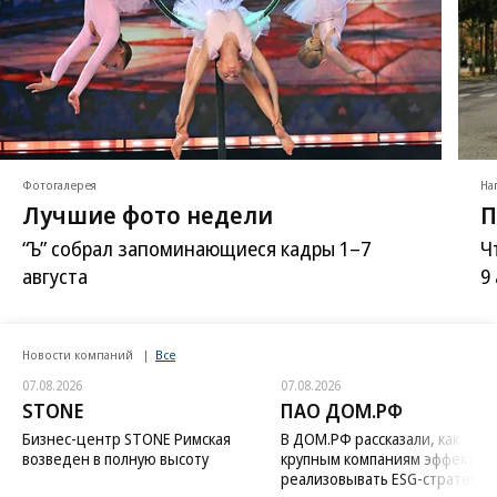
Фотогалерея
На
Лучшие фото недели
П
“Ъ” собрал запоминающиеся кадры 1–7
Ч
августа
9
Новости компаний
Все
07.08.2026
07.08.2026
STONE
ПАО ДОМ.РФ
Бизнес-центр STONE Римская
В ДОМ.РФ рассказали, как
возведен в полную высоту
крупным компаниям эффектив
реализовывать ESG-стратегию