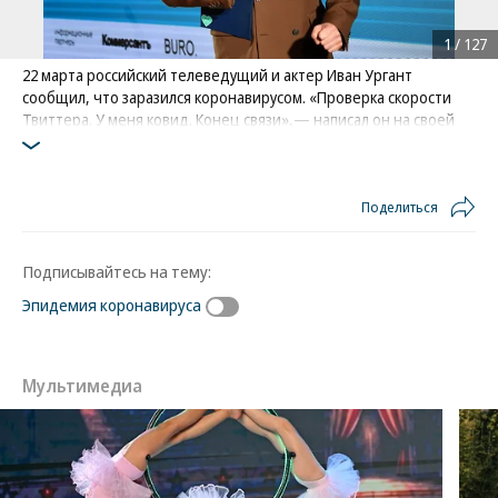
1
/
127
22 марта российский телеведущий и актер Иван Ургант
сообщил, что заразился коронавирусом. «Проверка скорости
Твиттера. У меня ковид. Конец связи»,— написал он на своей
странице в Twitter
Фото: Коммерсантъ / Ирина Бужор
/
купить фото
Поделиться
Подписывайтесь на тему:
Эпидемия коронавируса
Мультимедиа