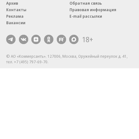
Архив
Обратная связь
Контакты
Правовая информация
Реклама
E-mail рассылки
Вакансии
18+
© АО «Коммерсантъ». 127006, Москва, Оружейный переулок д. 41,
тел. +7 (495) 797-69-70.
Сетевое издание «Коммерсантъ» (доменное имя сайта:
kommersant.ru) зарегистрировано Федеральной службой
по надзору в сфере связи, информационных технологий и массовых
коммуникаций (Роскомнадзор), регистрационный номер и дата
принятия решения о регистрации: серия
Эл № ФС77-76922
от 11 октября 2019 г.
Партнерские проекты/материалы, новости компаний, материалы
с пометкой «Промо» и «Официальное сообщение» опубликованы
на коммерческой основе.
На kommersant.ru применяются рекомендательные технологии.
Подробнее