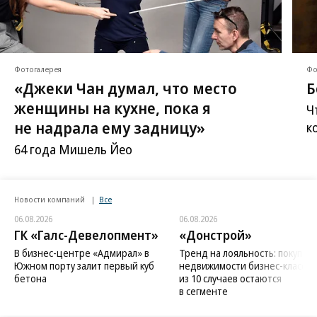
Фотогалерея
Фо
«Джеки Чан думал, что место
Б
женщины на кухне, пока я
Ч
не надрала ему задницу»
к
64 года Мишель Йео
Новости компаний
Все
06.08.2026
06.08.2026
ГК «Галс-Девелопмент»
«Донстрой»
В бизнес-центре «Адмирал» в
Тренд на лояльность: покупат
Южном порту залит первый куб
недвижимости бизнес-класса в
бетона
из 10 случаев остаются
в сегменте