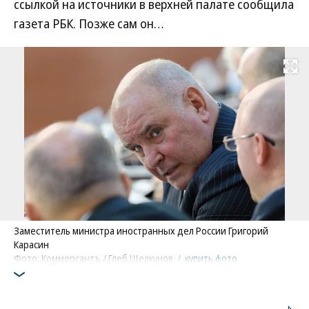
ссылкой на источники в верхней палате сообщила
газета РБК. Позже сам он…
Развернуть на
Заместитель министра иностранных дел России Григорий
Карасин
Фото: Коммерсантъ / Глеб Щелкунов
/
купить фото