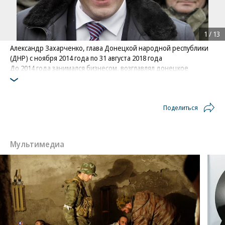
1
/
13
Александр Захарченко, глава Донецкой народной республики
(ДНР) с ноября 2014 года по 31 августа 2018 года
До 2014 года занимался бизнесом, возглавлял донецкое
отделение общественной пророссийской организации
«Оплот». С началом конфликта во главе активистов занял
здание городской администрации, лично участвовал в боях,
Поделиться
был военным комендантом Донецка и замглавы МВД ДНР.
Погиб 31 августа 2018 года в результате взрыва в центре
Донецка
Фото: Коммерсантъ / Игорь Казац
/
купить фото
Мультимедиа