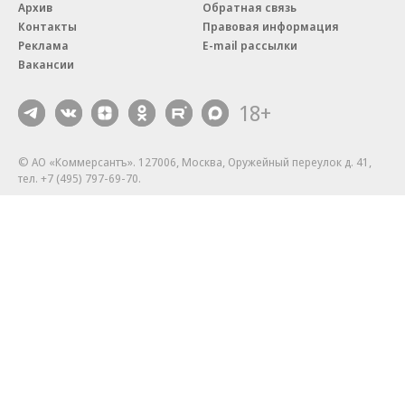
Архив
Обратная связь
Контакты
Правовая информация
Реклама
E-mail рассылки
Вакансии
18+
© АО «Коммерсантъ». 127006, Москва, Оружейный переулок д. 41,
тел. +7 (495) 797-69-70.
Сетевое издание «Коммерсантъ» (доменное имя сайта:
kommersant.ru) зарегистрировано Федеральной службой
по надзору в сфере связи, информационных технологий и массовых
коммуникаций (Роскомнадзор), регистрационный номер и дата
принятия решения о регистрации: серия
Эл № ФС77-76922
от 11 октября 2019 г.
Партнерские проекты/материалы, новости компаний, материалы
с пометкой «Промо» и «Официальное сообщение» опубликованы
на коммерческой основе.
На kommersant.ru применяются рекомендательные технологии.
Подробнее