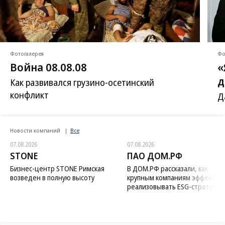
Фотогалерея
Фо
Война 08.08.08
«
д
Как развивался грузино-осетинский
конфликт
Д
Новости компаний
Все
07.08.2026
07.08.2026
STONE
ПАО ДОМ.РФ
Бизнес-центр STONE Римская
В ДОМ.РФ рассказали, как
возведен в полную высоту
крупным компаниям эффектив
реализовывать ESG-стратегию