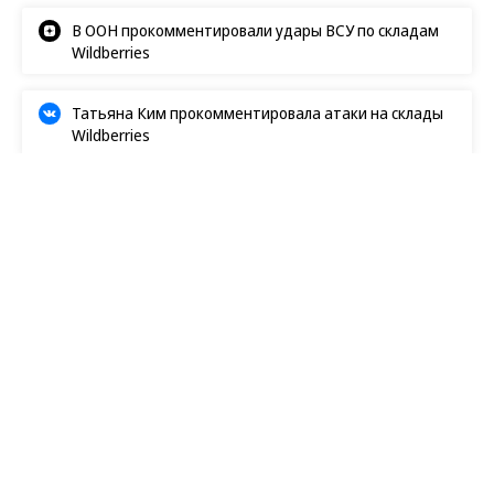
В ООН прокомментировали удары ВСУ по складам
Wildberries
Татьяна Ким прокомментировала атаки на склады
Wildberries
Журнал "Огонёк"
15.02.2016, 00:00
155K
1 мин.
Из жизни утопающих
Глобальное потепление гонит жителей
тихоокеанских островов с насиженных мест.
Фоторепортаж Влада Сохина
Карликовые островные государства в Тихом
океане испытывают на себе последствия