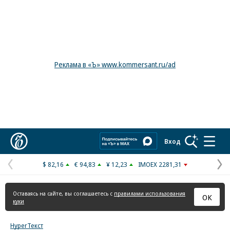
Реклама в «Ъ» www.kommersant.ru/ad
Коммерсантъ
Вход
$ 82,16
€ 94,83
¥ 12,23
IMOEX 2281,31
Предыдущая
С
страница
с
Оставаясь на сайте, вы соглашаетесь с
правилами использования
ОК
куки
HyperТекст