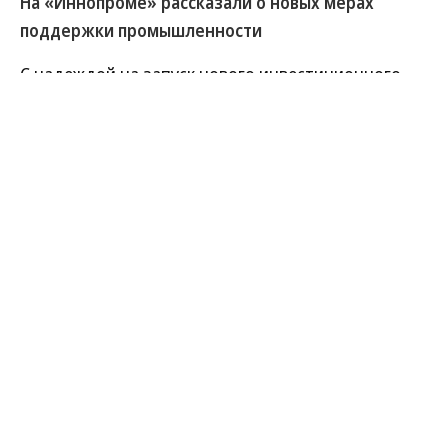
На «Иннопроме» рассказали о новых мерах
поддержки промышленности
С надеждой на запуск нового инвестиционного
цикла в промышленности правительство
добавляет точечные меры поддержки этого
сектора. На пленарной сессии открывшейся в
Екатеринбурге выставки «Иннопром-2026»
премьер-министр Михаил Мишустин сообщил о
нескольких таких инициативах: они касаются
действующей программы промышленной
ипотеки, расширения компенсации инвесторов в
рамках соглашений о защите капиталовложений,
а также компенсации затрат предприятий при
переходе на отечественный софт.