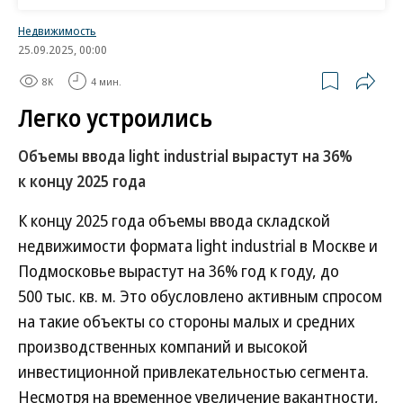
снижением спроса.
Недвижимость
25.09.2025, 00:00
По предварительным подсчетам NF Group, в
8K
4 мин.
январе—июле 2025 года объем сделок со
Легко устроились
складами в Московском регионе снизился в
Объемы ввода light industrial вырастут на 36%
4,5 раза год к году, до 525 тыс. кв. м, в России — в
к концу 2025 года
2,6 раза, до 1,19 млн кв. м. Сказывается общее
снижение деловой активности под влиянием
К концу 2025 года объемы ввода складской
высокой ключевой ставки, считает партнер Bright
недвижимости формата light industrial в Москве и
Rich | Corfac International Виктор Заглумин.
Подмосковье вырастут на 36% год к году, до
Инвестиционный директор ГК «Ориентир» Ольга
500 тыс. кв. м. Это обусловлено активным спросом
Кашкарова говорит, что часть крупных
на такие объекты со стороны малых и средних
арендаторов взяла паузу, некоторые —
производственных компаний и высокой
продолжают развиваться, но точечно, с фокусом
инвестиционной привлекательностью сегмента.
на регионы.
Несмотря на временное увеличение вакантности,