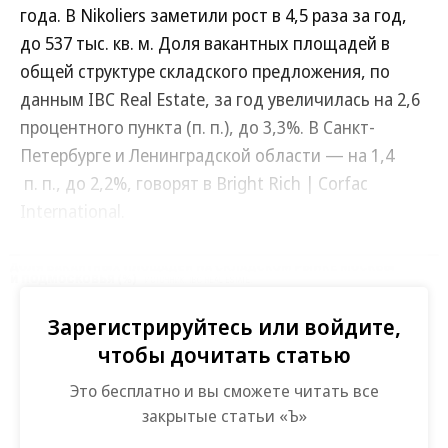
года. В Nikoliers заметили рост в 4,5 раза за год,
до 537 тыс. кв. м. Доля вакантных площадей в
общей структуре складского предложения, по
данным IBC Real Estate, за год увеличилась на 2,6
процентного пункта (п. п.), до 3,3%. В Санкт-
Петербурге и Ленинградской области — на 1,4
п. п., до 2,2%, говорят в Bright Rich | Corfac
International.
Развернуть на
Зарегистрируйтесь или войдите,
чтобы дочитать статью
Это бесплатно и вы сможете читать все
закрытые статьи «Ъ»