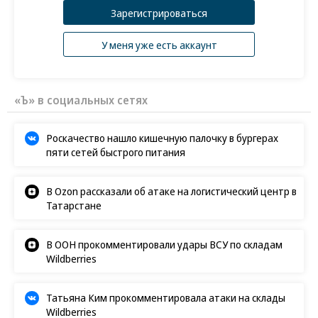
Зарегистрироваться
У меня уже есть аккаунт
«Ъ» в социальных сетях
Резкий рост вакантности — новый тренд для
Роскачество нашло кишечную палочку в бургерах
пяти сетей быстрого питания
складского рынка. Со второй половины 2023 и до
конца 2024 года на нем был острый дефицит:
В Ozon рассказали об атаке на логистический центр в
объем спроса превышал предложение,
Татарстане
напоминает руководитель департамента по
работе со складскими и производственными
В ООН прокомментировали удары ВСУ по складам
помещениями IBC Real Estate Евгений Бумагин.
Wildberries
Сейчас, по его словам, нехватки не наблюдается.
Татьяна Ким прокомментировала атаки на склады
Wildberries
Смена вектора продиктована в том числе