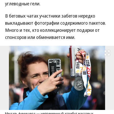
углеводные гели.
В беговых чатах участники забегов нередко
выкладывают фотографии содержимого пакетов.
Много и тех, кто коллекционирует подарки от
спонсоров или обменивается ими.
Развернуть на
Медаль финишера — непременный атрибут массовых