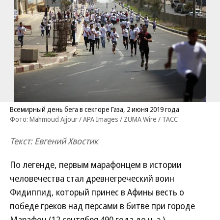
Всемирный день бега в секторе Газа, 2 июня 2019 года
Фото: Mahmoud Ajjour / APA Images / ZUMA Wire / ТАСС
Текст: Евгений Хвостик
По легенде, первым марафонцем в истории
человечества стал древнегреческий воин
Фидиппид, который принес в Афины весть о
победе греков над персами в битве при городе
Марафон (12 сентября 490 года до н. э.).