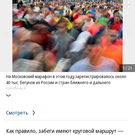
Развернуть на
1
/
21
На Московский марафон в этом году зарегистрировалось около
40 тыс. бегунов из России и стран ближнего и дальнего
зарубежья
Фото: Коммерсантъ / Анатолий Жданов
/
купить фото
Смотреть
Как правило, забеги имеют круговой маршрут —