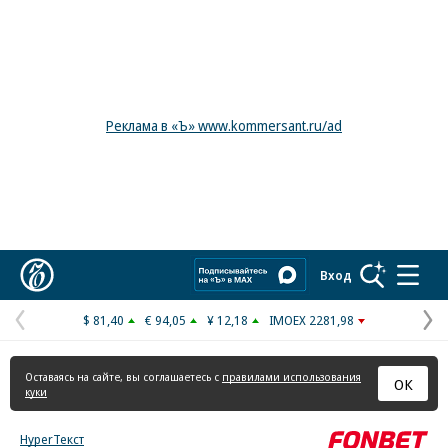
Реклама в «Ъ» www.kommersant.ru/ad
Коммерсантъ
Вход
$ 81,40
€ 94,05
¥ 12,18
IMOEX 2281,98
Предыдущая
С
страница
с
Оставаясь на сайте, вы соглашаетесь с
правилами использования
ОК
куки
HyperТекст