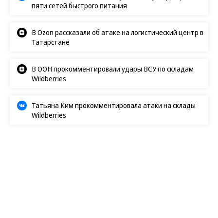
«Ъ» в социальных сетях
Роскачество нашло кишечную палочку в бургерах
пяти сетей быстрого питания
В Ozon рассказали об атаке на логистический центр в
Татарстане
В ООН прокомментировали удары ВСУ по складам
Wildberries
Татьяна Ким прокомментировала атаки на склады
Wildberries
Бизнес
02.04.2026, 02:37
21K
3 мин.
Тень независимости