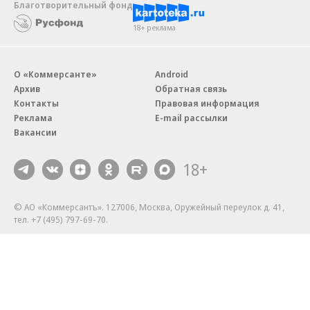
Благотворительный фонд
18+ реклама
О «Коммерсанте»
Android
Архив
Обратная связь
Контакты
Правовая информация
Реклама
E-mail рассылки
Вакансии
18+
© АО «Коммерсантъ». 127006, Москва, Оружейный переулок д. 41,
тел. +7 (495) 797-69-70.
Сетевое издание «Коммерсантъ» (доменное имя сайта:
kommersant.ru) зарегистрировано Федеральной службой
по надзору в сфере связи, информационных технологий и массовых
коммуникаций (Роскомнадзор), регистрационный номер и дата
принятия решения о регистрации: серия
Эл № ФС77-76922
от 11 октября 2019 г.