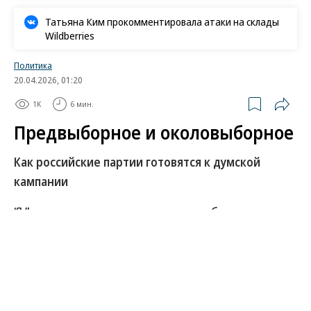
Татьяна Ким прокомментировала атаки на склады
Wildberries
Политика
20.04.2026, 01:20
1K
6 мин.
Предвыборное и околовыборное
Как российские партии готовятся к думской
кампании
“Ъ” продолжает рассказывать о наиболее
заметных событиях партийной жизни и о том, как
они могут сказаться на электоральных
перспективах участников осенних выборов в
Госдуму. На прошедшей неделе парламентские
партии в основном работали по собственной