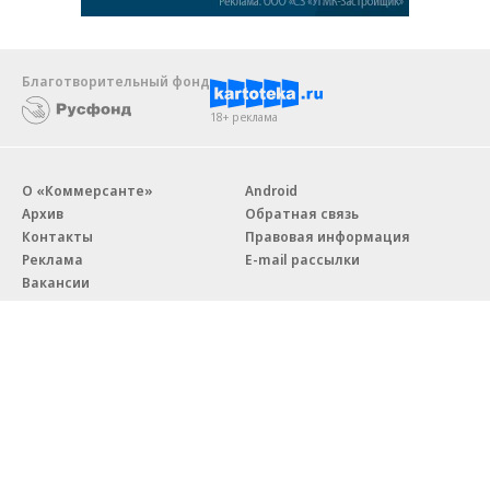
Благотворительный фонд
18+ реклама
О «Коммерсанте»
Android
Архив
Обратная связь
Контакты
Правовая информация
Реклама
E-mail рассылки
Вакансии
18+
© АО «Коммерсантъ». 127006, Москва, Оружейный переулок д. 41,
тел. +7 (495) 797-69-70.
Сетевое издание «Коммерсантъ» (доменное имя сайта:
kommersant.ru) зарегистрировано Федеральной службой