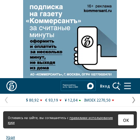
Реклама в «Ъ» www.kommersant.ru/ad
Коммерсантъ
Вход
$ 80,92
€ 93,19
¥ 12,04
IMOEX 2270,50
Предыдущая
С
страница
с
Оставаясь на сайте, вы соглашаетесь с
правилами использования
ОК
куки
Урал