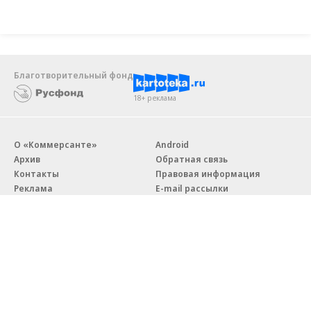
Благотворительный фонд
18+ реклама
О «Коммерсанте»
Android
Архив
Обратная связь
Контакты
Правовая информация
Реклама
E-mail рассылки
Вакансии
18+
© АО «Коммерсантъ». 127006, Москва, Оружейный переулок д. 41,
тел. +7 (495) 797-69-70.
Сетевое издание «Коммерсантъ» (доменное имя сайта: