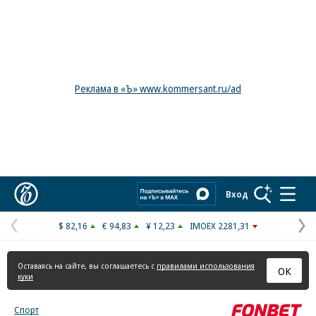
Реклама в «Ъ» www.kommersant.ru/ad
Коммерсантъ
Вход
$ 82,16
€ 94,83
¥ 12,23
IMOEX 2281,31
Предыдущая
С
страница
с
Оставаясь на сайте, вы соглашаетесь с
правилами использования
ОК
куки
Спорт