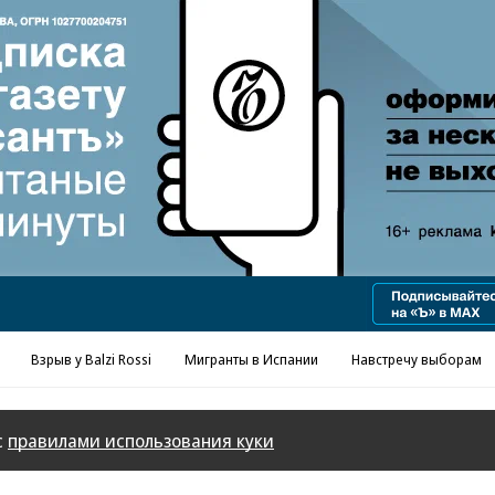
Реклама в «Ъ» www.kommersant.ru/ad
Взрыв у Balzi Rossi
Мигранты в Испании
Навстречу выборам
с
правилами использования куки