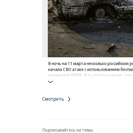
В ночь на 11 марта несколько российских 
начала СВО атаке с использованием беспи
украинских БПЛА. Есть пострадавшие, три 
На фото: сгоревшие автомобили на парков
Фото: Коммерсантъ / Антон Новодерёжки
Смотреть
Подписывайтесь на темы: