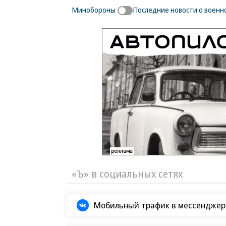
Минобороны
Последние новости о военн
Новости партнеров
ВСУ точно получат
Рубио отреагир
десятки тысяч новых
на требование
солдат
перестать
накачивать ВСУ
оружием