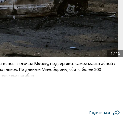
1
/
16
регионов, включая Москву, подверглись самой масштабной с
лотников. По данным Минобороны, сбито более 300
человека погибли
ке в Домодедово
н
/
купить фото
Поделиться