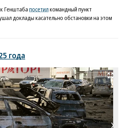
ик Генштаба
посетил
командный пункт
слушал доклады касательно обстановки на этом
25 года
Развернуть на весь экран