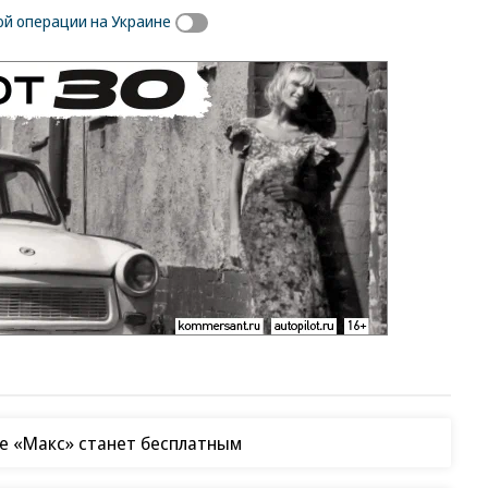
ой операции на Украине
овал
Путин озвучил
Зеленский
итоговый план СВО
неожиданно
высказался о
возвращении Крыма