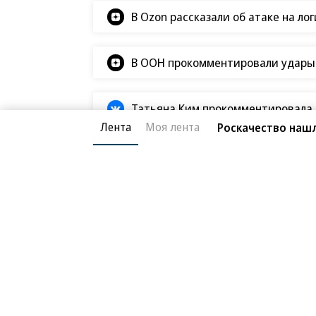
«Ъ» в социальных сетях
Лента
Моя лента
Роскачество нашл
Мобильный трафик в мессенджер
В Ozon рассказали об атаке на ло
В ООН прокомментировали удары В
Татьяна Ким прокомментировала а