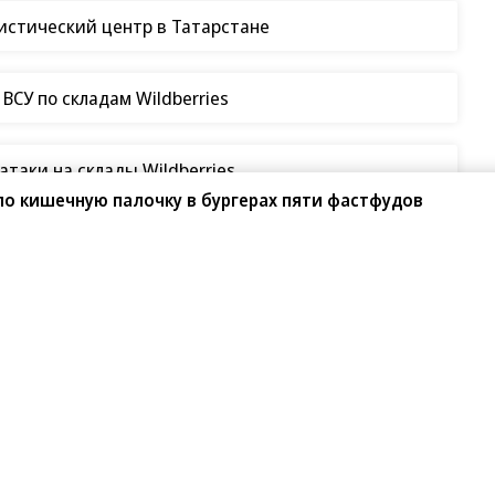
о кишечную палочку в бургерах пяти фастфудов
е «Макс» станет бесплатным
гистический центр в Татарстане
СУ по складам Wildberries
таки на склады Wildberries