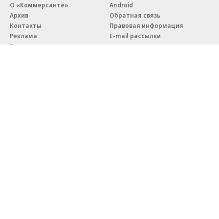
О «Коммерсанте»
Android
Архив
Обратная связь
Контакты
Правовая информация
Реклама
E-mail рассылки
Вакансии
18+
© АО «Коммерсантъ». 127006, Москва, Оружейный переулок д. 41,
тел. +7 (495) 797-69-70.
Сетевое издание «Коммерсантъ» (доменное имя сайта:
kommersant.ru) зарегистрировано Федеральной службой
по надзору в сфере связи, информационных технологий и массовых
коммуникаций (Роскомнадзор), регистрационный номер и дата
принятия решения о регистрации: серия
Эл № ФС77-76922
от 11 октября 2019 г.
Партнерские проекты/материалы, новости компаний, материалы
с пометкой «Промо» и «Официальное сообщение» опубликованы
на коммерческой основе.
На kommersant.ru применяются рекомендательные технологии.