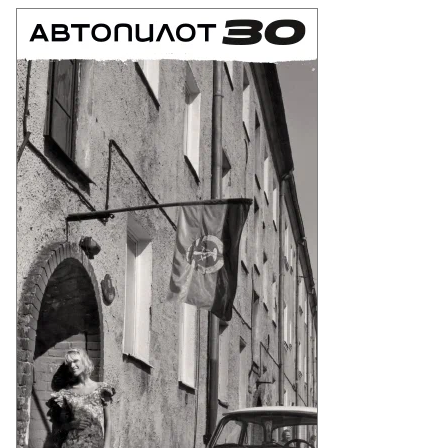
вел
ров
то:
bert
ea