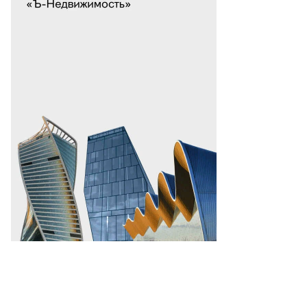
то:
ександр
ридонов,
ммерсантъ