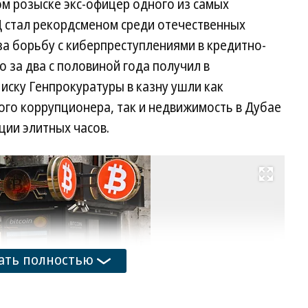
 розыске экс-офицер одного из самых
 стал рекордсменом среди отечественных
за борьбу с киберпреступлениями в кредитно-
 за два с половиной года получил в
 иску Генпрокуратуры в казну ушли как
го коррупционера, так и недвижимость в Дубае
ции элитных часов.
Развернуть на весь экран
Фо
Ал
Ми
Ко
ать полностью