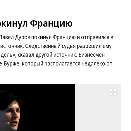
покинул Францию
Павел Дуров покинул Францию и отправился в
 источник. Следственный судья разрешил ему
дель», сказал другой источник. Бизнесмен
е-Бурже, который располагается недалеко от
Развернуть на весь экран
Па
Ду
Фо
Al
G