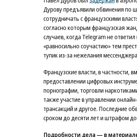
Павел Дуров был
задержан
в аэропо
Дурову предъявили обвинения по ш
сотрудничать с французскими властя
согласно которым французская жанд
случаев, когда Telegram не ответил
«равносильно соучастию» тем прес
тупик из-за нежелания мессенджер
Французские власти, в частности, в
предоставлении цифровых инструме
порнографии, торговли наркотикам
также участие в управлении онлай
транcакций и другое. Последние об
сроком до десяти лет и штрафом до
Подробности дела — в материал