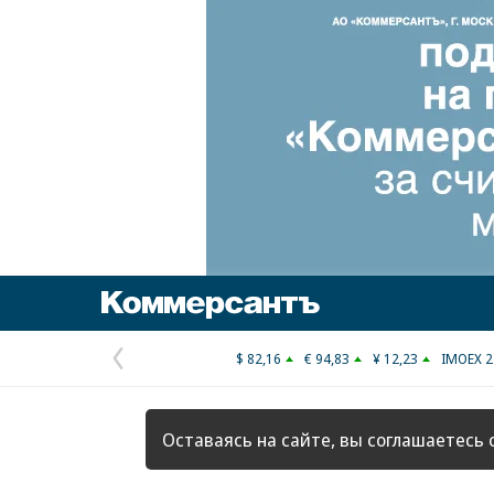
Коммерсантъ
$ 82,16
€ 94,83
¥ 12,23
IMOEX 2
Предыдущая
страница
Оставаясь на сайте, вы соглашаетесь 