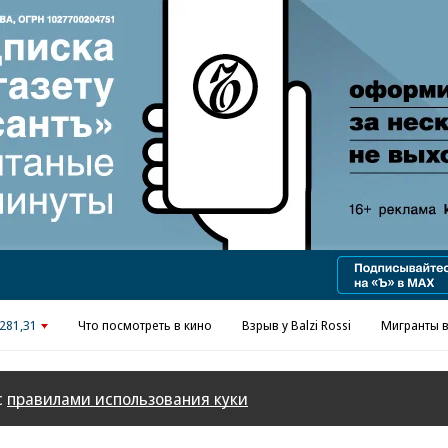
Реклама в «Ъ» www.kommersant.ru/ad
281,31
Что посмотреть в кино
Взрыв у Balzi Rossi
Мигранты в
с
правилами использования куки