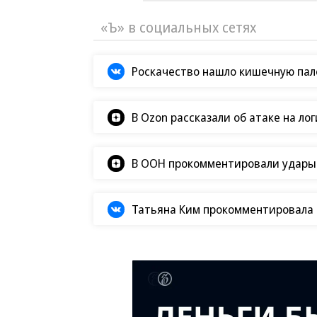
«Ъ» в социальных сетях
Роскачество нашло кишечную пало
В Ozon рассказали об атаке на ло
В ООН прокомментировали удары В
Татьяна Ким прокомментировала а