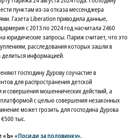
рту Парижа 24 августа 2024 года. Господину
ести пунктам из-за отказа мессенджера
ми. Газета Liberation приводила данные,
армерия с 2013 по 2024 год насчитала 2460
 на юридические запросы. Париж считает, что это
туплениям, расследования которых зашли в
а делиться информацией.
меняют господину Дурову соучастие в
нтов для распространения детской
и и совершения мошеннических действий, а
н-платформой с целью совершения незаконных
винение может грозить для господина Дурова
 €500 тыс.
е «Ъ»
«Посиди за половинку»
.