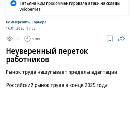
Татьяна Ким прокомментировала атаки на склады
Wildberries
Коммерсантъ. Карьера
16.01.2026, 17:08
10K
5 мин.
Неуверенный переток
работников
Рынок труда нащупывает пределы адаптации
Российский рынок труда в конце 2025 года
перешел к охлаждению после резкого перегрева,
пришедшегося на 2023–2024 годы. Однако
охлаждение не привело к балансу между спросом
и предложением рабочей силы. Активность
работодателей снизилась, рост заработных плат