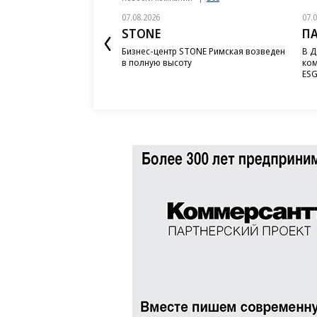
07.08.2026
07.
STONE
П
Бизнес-центр STONE Римская возведен
В Д
в полную высоту
ком
ESG