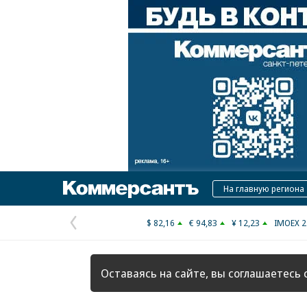
Коммерсантъ
На главную региона
$ 82,16
€ 94,83
¥ 12,23
IMOEX 2
Предыдущая
страница
Оставаясь на сайте, вы соглашаетесь 