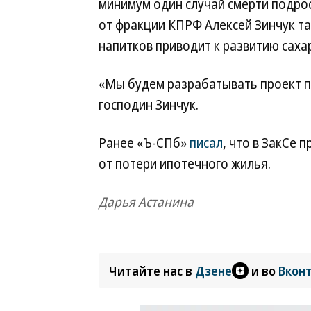
минимум один случай смерти подрос
от фракции КПРФ Алексей Зинчук та
напитков приводит к развитию саха
«Мы будем разрабатывать проект 
господин Зинчук.
Ранее «Ъ-СПб»
писал
, что в ЗакСе
от потери ипотечного жилья.
Дарья Астанина
Читайте нас в
Дзене
и во
Вкон