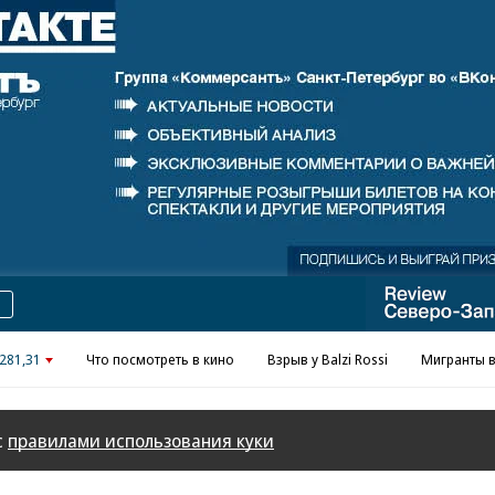
Реклама в «Ъ» www.kommersant.ru/ad
281,31
Что посмотреть в кино
Взрыв у Balzi Rossi
Мигранты в
с
правилами использования куки