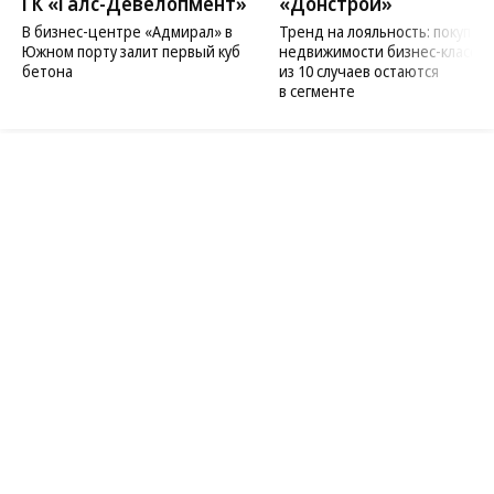
06.08.2026
06.08.2026
ГК «Галс-Девелопмент»
«Донстрой»
В бизнес-центре «Адмирал» в
Тренд на лояльность: покупат
Южном порту залит первый куб
недвижимости бизнес-класса в
бетона
из 10 случаев остаются
в сегменте
Благотворительный фонд
18+ реклама
О «Коммерсанте»
Android
Архив
Обратная связь
Контакты
Правовая информация
Реклама
E-mail рассылки
Вакансии
18+