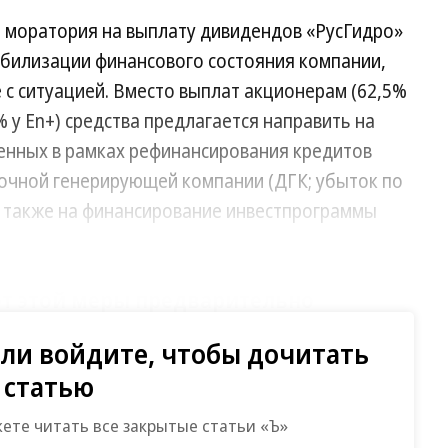
 моратория на выплату дивидендов «РусГидро»
табилизации финансового состояния компании,
е с ситуацией. Вместо выплат акционерам (62,5%
% у En+) средства предлагается направить на
енных в рамках рефинансирования кредитов
очной генерирующей компании (ДГК; убыток по
 а также на финансирование инвестпрограммы
т этой меры предварительно
рд руб., говорят источники “Ъ”.
ли войдите, чтобы дочитать
статью
енерирующих активов на Дальнем Востоке. ТЭС
тние убытки из-за роста фактических расходов
жете читать все закрытые статьи «Ъ»