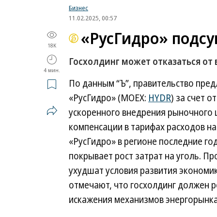
Бизнес
11.02.2025, 00:57
«РусГидро» подс
18K
Госхолдинг может отказаться от 
4 мин.
По данным “Ъ”, правительство пре
«РусГидро» (MOEX:
HYDR
) за счет 
ускоренного внедрения рыночного 
компенсации в тарифах расходов на
«РусГидро» в регионе последние год
покрывает рост затрат на уголь. П
ухудшат условия развития экономик
отмечают, что госхолдинг должен р
искажения механизмов энергорынка