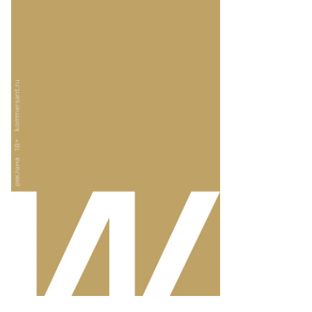
то:
ександр
ридонов,
ммерсантъ