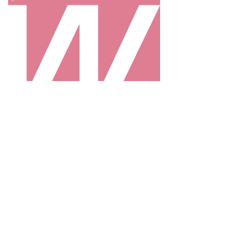
сунок:
ктор
мачев,
ммерсантъ