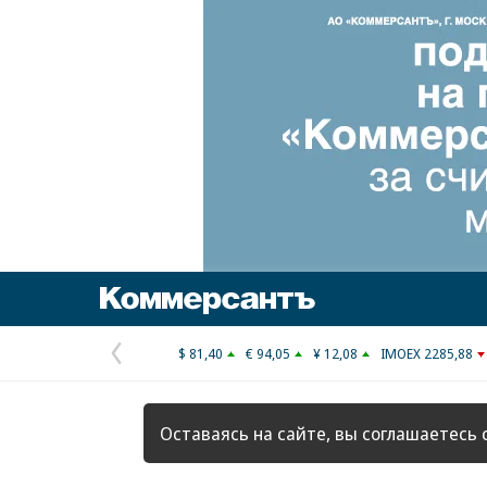
Коммерсантъ
$ 81,40
€ 94,05
¥ 12,08
IMOEX 2285,88
Предыдущая
страница
Оставаясь на сайте, вы соглашаетесь 