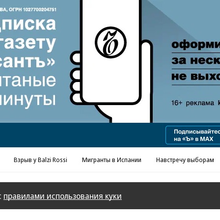
Реклама в «Ъ» www.kommersant.ru/ad
Взрыв у Balzi Rossi
Мигранты в Испании
Навстречу выборам
с
правилами использования куки