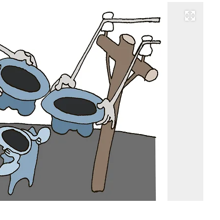
Развернуть на весь экран
Ри
Ви
Чу
Ко