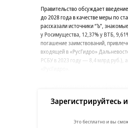
Правительство обсуждает введение
до 2028 года в качестве меры по с
рассказали источники “Ъ”, знакомы
у Росимущества, 12,37% у ВТБ, 9,61
погашение заимствований, привлеч
входящей в «РусГидро» Дальневост
РСБУ в 2023 году — 8,4 млрд руб.),
«РусГидро».
Экономический эффект о
оценивается в 125–150 мл
Зарегистрируйтесь и
«РусГидро» — основной владелец г
компании в регионе терпят многоле
Это бесплатно и вы смо