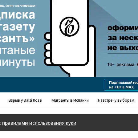
Реклама в «Ъ» www.kommersant.ru/ad
Взрыв у Balzi Rossi
Мигранты в Испании
Навстречу выборам
с
правилами использования куки