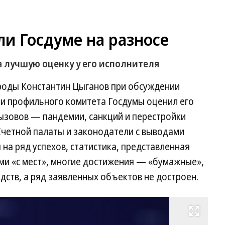
и Госдуме на разносе
 лучшую оценку у его исполнителя
роды Константин Цыганов при обсуждении
ии профильного комитета Госдумы оценил его
ызовов — пандемии, санкций и перестройки
Счетной палаты и законодатели с выводами
 на ряд успехов, статистика, представленная
ми «с мест», многие достижения — «бумажные»,
дств, а ряд заявленных объектов не достроен.
Развернуть на весь экран