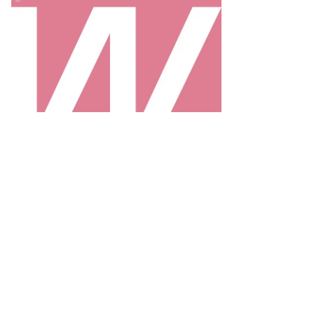
рвый
меститель
нистра
иродных
сурсов
ологии
ссии
нстантин
ганов
то:
тон
водерёжкин,
ммерсантъ