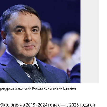
Пе
за
ми
пр
ре
и
эк
Ро
Ко
Цы
Фо
Ан
Но
Ко
есурсов и экологии России Константин Цыганов
«Экология» в 2019–2024 годах — с 2025 года он