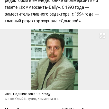
редактором в еженедельнике «Коммерсантъ» и
газете «Коммерсантъ-Daily». С 1993 года —
заместитель главного редактора, с 1994 года —
главный редактор журнала «Домовой».
Развернуть на
Иван Подшивалов в 1997 году
Фото: Юрий Штукин, Коммерсантъ