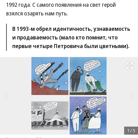
1992 года. С самого появления на свет герой
взялся озарять нам путь.
В 1993-м обрел идентичность, узнаваемость
и продаваемость (мало кто помнит, что
первые четыре Петровича были цветными).
Развернуть на
1
/
5