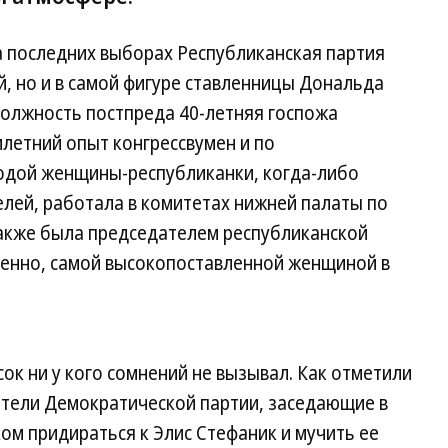
на последних выборах Республиканская партия
й, но и в самой фигуре ставленницы Дональда
должность постпреда 40-летняя госпожа
илетний опыт конгрессвумен и по
лодой женщины-республиканки, когда-либо
лей, работала в комитетах нижней палаты по
также была председателем республиканской
твенно, самой высокопоставленной женщиной в
ок ни у кого сомнений не вызывал. Как отметили
тели Демократической партии, заседающие в
ком придираться к Элис Стефаник и мучить ее