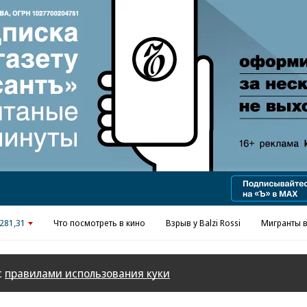
Реклама в «Ъ» www.kommersant.ru/ad
281,31
Что посмотреть в кино
Взрыв у Balzi Rossi
Мигранты в
с
правилами использования куки