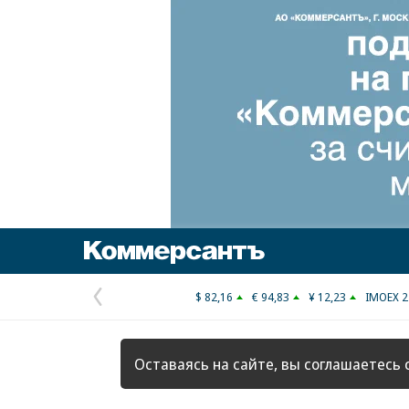
Коммерсантъ
$ 82,16
€ 94,83
¥ 12,23
IMOEX 2
Предыдущая
страница
Оставаясь на сайте, вы соглашаетесь 