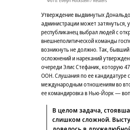
Фото: Evelyn Hockstein / Reuters
Утверждение выдвинутых Дональдом
администрации может затянуться, 
республиканец выбрал людей с отк
внешнеполитической команды госп
возникнуть не должно. Так, бывший
осложнений и нареканий утвержден 
очереди Элис Стефаник, которую 4
ООН. Слушания по ее кандидатуре с
международным отношениям во вторн
ее командировка в Нью-Йорк — во
В целом задача, стоявша
слишком сложной. Высту
довелось в дружелюбной