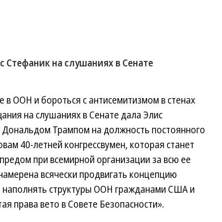
с Стефаник на слушаниях в Сенате
 в ООН и бороться с антисемитизмом в стенах
ания на слушаниях в Сенате дала Элис
м Дональдом Трампом на должность постоянного
вам 40-летней конгрессвумен, которая станет
редом при всемирной организации за всю ее
 намерена всячески продвигать концепцию
», наполнять структуры ООН гражданами США и
тая права вето в Совете Безопасности».