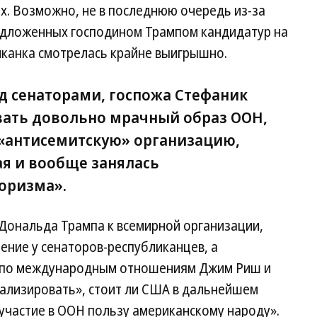
х. Возможно, не в последнюю очередь из-за
редложенных господином Трампом кандидатур на
канка смотрелась крайне выигрышно.
д сенаторами, госпожа Стефаник
вать довольно мрачный образ ООН,
 «антисемитскую» организацию,
ая и вообще занялась
оризма».
Дональда Трампа к всемирной организации,
ение у сенаторов-республиканцев, а
а по международным отношениям Джим Риш и
нализировать», стоит ли США в дальнейшем
участие в ООН пользу американскому народу».