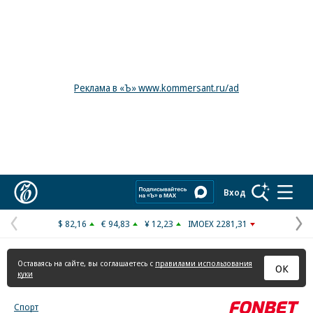
Реклама в «Ъ» www.kommersant.ru/ad
Коммерсантъ
Вход
$ 82,16
€ 94,83
¥ 12,23
IMOEX 2281,31
Предыдущая
С
страница
с
Оставаясь на сайте, вы соглашаетесь с
правилами использования
ОК
куки
Спорт