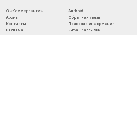
О «Коммерсанте»
Android
Архив
Обратная связь
Контакты
Правовая информация
Реклама
E-mail рассылки
Вакансии
18+
© АО «Коммерсантъ». 127006, Москва, Оружейный переулок д. 41,
тел. +7 (495) 797-69-70.
Сетевое издание «Коммерсантъ» (доменное имя сайта:
kommersant.ru) зарегистрировано Федеральной службой
по надзору в сфере связи, информационных технологий и массовых
коммуникаций (Роскомнадзор), регистрационный номер и дата
принятия решения о регистрации: серия
Эл № ФС77-76922
от 11 октября 2019 г.
Партнерские проекты/материалы, новости компаний, материалы
с пометкой «Промо» и «Официальное сообщение» опубликованы
на коммерческой основе.