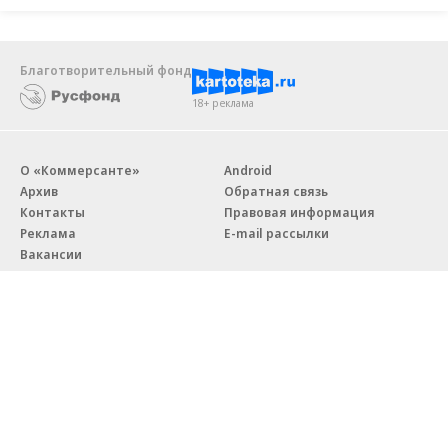
Благотворительный фонд
18+ реклама
О «Коммерсанте»
Android
Архив
Обратная связь
Контакты
Правовая информация
Реклама
E-mail рассылки
Вакансии
18+
© АО «Коммерсантъ». 127006, Москва, Оружейный переулок д. 41,
тел. +7 (495) 797-69-70.
Сетевое издание «Коммерсантъ» (доменное имя сайта:
kommersant.ru) зарегистрировано Федеральной службой
по надзору в сфере связи, информационных технологий и массовых