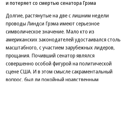
и потеряет со смертью сенатора Грэма
Новый бутик Yudashkin открылся в Еропкинском
Долгие, растянутые на две с лишним недели
переулке, в одном из исторических переулков
проводы Линдси Грэма имеют серьезное
города в районе между Остоженкой
символическое значение. Мало кто из
и Пречистенкой. Он задуман как пространство,
американских законодателей удостаивался столь
объединяющее моду и искусство: объекты
масштабного, с участием зарубежных лидеров,
живописи и керамики продолжают архитектуру
прощания. Почивший сенатор являлся
и настроение бутика. Одной из ключевых работ
совершенно особой фигурой на политической
пространства стала картина Светы Исаевой
сцене США. И в этом смысле сакраментальный
«Мерцание» (Flicker) из серии «Ложное солнце» —
вопрос, был ли покойный нравственным
отбором арт-объектов занимались креативный
человеком, выглядит второстепенным. Куда
директор дома Галина Юдашкина и арт-директор
важнее, что он был персонажем чрезвычайно
Татьяна Миска. Экспозиция будет меняться раз
эффективным — и в качестве союзника Украины и
в три месяца. Открывая новую модную локацию,
Израиля, и в роли оппонента России и Ирана.
бренд представил коллекцию одежды Resort —
гардероб для лета в палитре молочных, пыльно-