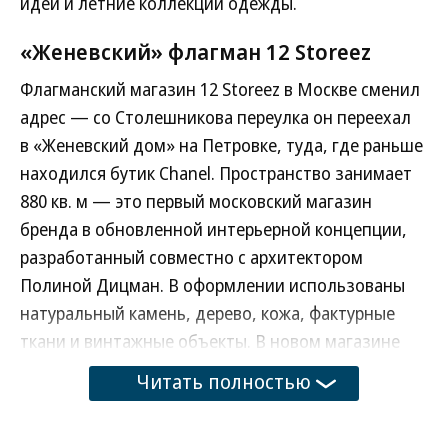
идеи и летние коллекции одежды.
«Женевский» флагман 12 Storeez
Флагманский магазин 12 Storeez в Москве сменил
адрес — со Столешникова переулка он переехал
в «Женевский дом» на Петровке, туда, где раньше
находился бутик Chanel. Пространство занимает
880 кв. м — это первый московский магазин
бренда в обновленной интерьерной концепции,
разработанный совместно с архитектором
Полиной Дицман. В оформлении использованы
натуральный камень, дерево, кожа, фактурные
ткани и винтажные объекты. В новом магазине
девять примерочных — каждая со своим
Читать полностью
дизайном — их можно бронировать заранее.
Во время примерок тут предлагают кофе или