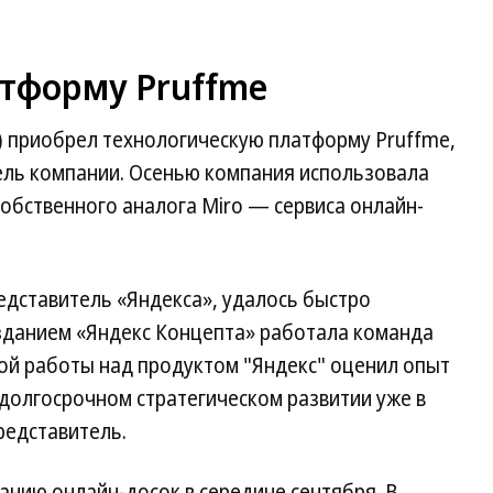
атформу Pruffme
X) приобрел технологическую платформу Pruffme,
ль компании. Осенью компания использовала
обственного аналога Miro — сервиса онлайн-
едставитель «Яндекса», удалось быстро
озданием «Яндекс Концепта» работала команда
ной работы над продуктом "Яндекс" оценил опыт
долгосрочном стратегическом развитии уже в
редставитель.
данию онлайн-досок в середине сентября. В