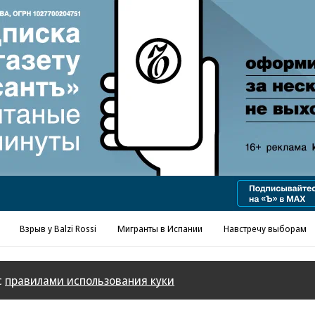
Реклама в «Ъ» www.kommersant.ru/ad
Взрыв у Balzi Rossi
Мигранты в Испании
Навстречу выборам
с
правилами использования куки