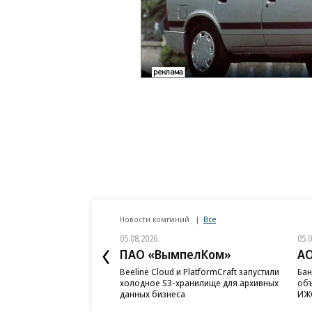
Новости компаний
Все
05.08.2026
05.
ПАО «ВымпелКом»
АО
Beeline Cloud и PlatformCraft запустили
Бан
холодное S3-хранилище для архивных
объ
данных бизнеса
ИЖС