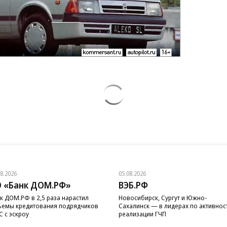
08.2026
05.08.2026
 «Банк ДОМ.РФ»
ВЭБ.РФ
к ДОМ.РФ в 2,5 раза нарастил
Новосибирск, Сургут и Южно-
емы кредитования подрядчиков
Сахалинск — в лидерах по активнос
 с эскроу
реализации ГЧП