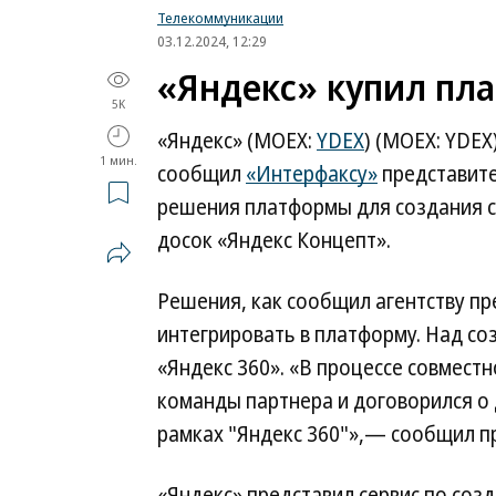
Телекоммуникации
03.12.2024, 12:29
«Яндекс» купил пл
5K
«Яндекс» (MOEX:
YDEX
) (MOEX: YDE
1 мин.
сообщил
«Интерфаксу»
представите
решения платформы для создания с
досок «Яндекс Концепт».
Решения, как сообщил агентству пр
интегрировать в платформу. Над с
«Яндекс 360». «В процессе совмест
команды партнера и договорился о 
рамках "Яндекс 360"»,— сообщил п
«Яндекс» представил сервис по соз