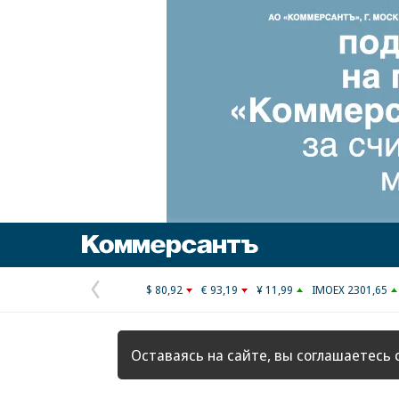
Коммерсантъ
$ 80,92
€ 93,19
¥ 11,99
IMOEX 2301,65
Предыдущая
страница
Оставаясь на сайте, вы соглашаетесь 