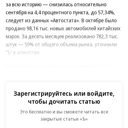
за всю историю — снизилась относительно
сентября на 4,4 процентного пункта, до 57,34%,
следует из данных «Автостата». В октябре было
продано 98,16 тыс. новых автомобилей китайских
марок. За десять месяцев реализовано 782,3 тыс.
штук — 59% от общего объема рынка, уточнили
“Ъ” в агентстве.
Сергей Удалов из «Автостата» поясняет, что
потерянную китайскими автопроизводителями
долю в октябре заняла российская Lada. По
данным агентства, доля АвтоВАЗа в прошлом
Зарегистрируйтесь или войдите,
месяце выросла на 3 процентных пункта, до
чтобы дочитать статью
26,18% (44,8 тыс. легковых автомобилей). Сам
Это бесплатно и вы сможете читать все
автопроизводитель отчитался о росте продаж на
закрытые статьи «Ъ»
4,8% год к году и на 3,3% к сентябрю, до 42,88 тыс.