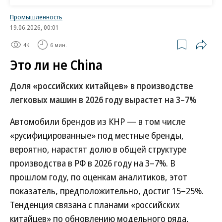
Промышленность
В ноябре спрос на новые автомобили начал
19.06.2026, 00:01
снижаться
4K
6 мин.
Продажи новых легковых автомобилей в октябре
Это ли не China
стали лучшими за три с половиной года,
достигнув 171,18 тыс. штук (
см. “Ъ” от 6 ноября
).
Доля «российских китайцев» в производстве
Lada остается самым популярным брендом на
легковых машин в 2026 году вырастет на 3–7%
российском авторынке, остальные марки в топ-5
Автомобили брендов из КНР — в том числе
за китайскими производителями: Haval, Chery,
«русифицированные» под местные бренды,
Geely и Changan. По данным «Автостата», лучшие
вероятно, нарастят долю в общей структуре
для себя результаты в октябре среди китайских
производства в РФ в 2026 году на 3–7%. В
марок показали Haval (23,8 тыс. автомобилей),
прошлом году, по оценкам аналитиков, этот
Geely (17,16 тыс. штук), Jetour (4,02 тыс. штук), GAC
показатель, предположительно, достиг 15–25%.
(2,57 тыс. штук) и Hongqi (860 штук). В модельном
Тенденция связана с планами «российских
рейтинге рекорды обновили Haval Jolion, Geely
китайцев» по обновлению модельного ряда,