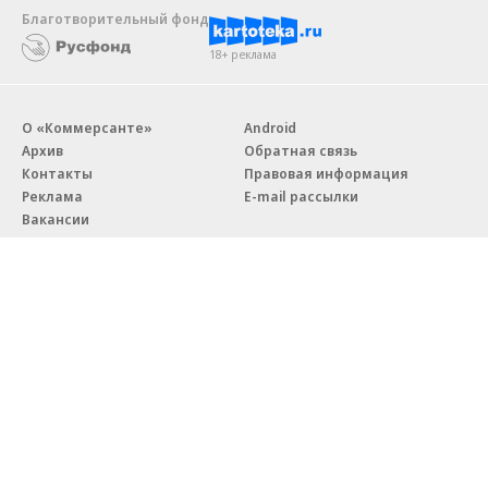
Благотворительный фонд
18+ реклама
О «Коммерсанте»
Android
Архив
Обратная связь
Контакты
Правовая информация
Реклама
E-mail рассылки
Вакансии
18+
© АО «Коммерсантъ». 127006, Москва, Оружейный переулок д. 41,
тел. +7 (495) 797-69-70.
Сетевое издание «Коммерсантъ» (доменное имя сайта:
kommersant.ru) зарегистрировано Федеральной службой
по надзору в сфере связи, информационных технологий и массовых
коммуникаций (Роскомнадзор), регистрационный номер и дата
принятия решения о регистрации: серия
Эл № ФС77-76922
от 11 октября 2019 г.