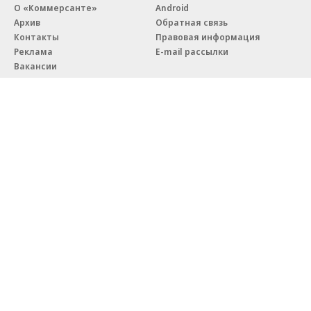
О «Коммерсанте»
Android
Архив
Обратная связь
Контакты
Правовая информация
Реклама
E-mail рассылки
Вакансии
18+
© АО «Коммерсантъ». 127006, Москва, Оружейный переулок д. 41,
тел. +7 (495) 797-69-70.
Сетевое издание «Коммерсантъ» (доменное имя сайта:
kommersant.ru) зарегистрировано Федеральной службой
по надзору в сфере связи, информационных технологий и массовых
коммуникаций (Роскомнадзор), регистрационный номер и дата
принятия решения о регистрации: серия
Эл № ФС77-76922
от 11 октября 2019 г.
Партнерские проекты/материалы, новости компаний, материалы
с пометкой «Промо» и «Официальное сообщение» опубликованы
на коммерческой основе.
На kommersant.ru применяются рекомендательные технологии.