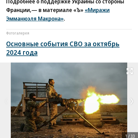
Подробнее о поддержке Украины со стороны
Франции,— в материале «Ъ»
«Миражи
Эмманюэля Макрона»
.
Фотогалерея
Основные события СВО за октябрь
2024 года
Развернуть на
1
/
33