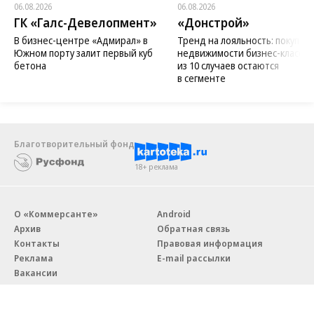
06.08.2026
06.08.2026
ГК «Галс-Девелопмент»
«Донстрой»
В бизнес-центре «Адмирал» в
Тренд на лояльность: покупат
Южном порту залит первый куб
недвижимости бизнес-класса в
бетона
из 10 случаев остаются
в сегменте
Благотворительный фонд
18+ реклама
О «Коммерсанте»
Android
Архив
Обратная связь
Контакты
Правовая информация
Реклама
E-mail рассылки
Вакансии
18+