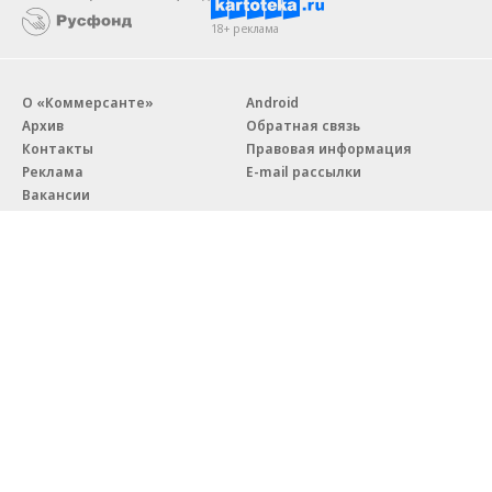
18+ реклама
О «Коммерсанте»
Android
Архив
Обратная связь
Контакты
Правовая информация
Реклама
E-mail рассылки
Вакансии
18+
© АО «Коммерсантъ». 127006, Москва, Оружейный переулок д. 41,
тел. +7 (495) 797-69-70.
Сетевое издание «Коммерсантъ» (доменное имя сайта:
kommersant.ru) зарегистрировано Федеральной службой
по надзору в сфере связи, информационных технологий и массовых
коммуникаций (Роскомнадзор), регистрационный номер и дата
принятия решения о регистрации: серия
Эл № ФС77-76922
от 11 октября 2019 г.