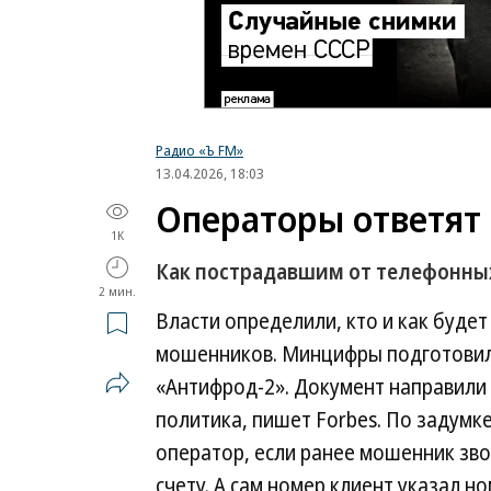
Радио «Ъ FM»
13.04.2026, 18:03
Операторы ответят 
1K
Как пострадавшим от телефонны
2 мин.
Власти определили, кто и как буде
мошенников. Минцифры подготовило
«Антифрод-2». Документ направили
политика, пишет Forbes. По задум
оператор, если ранее мошенник зво
счету. А сам номер клиент указал н