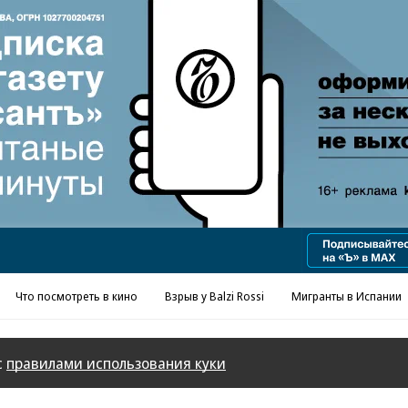
Реклама в «Ъ» www.kommersant.ru/ad
Что посмотреть в кино
Взрыв у Balzi Rossi
Мигранты в Испании
с
правилами использования куки