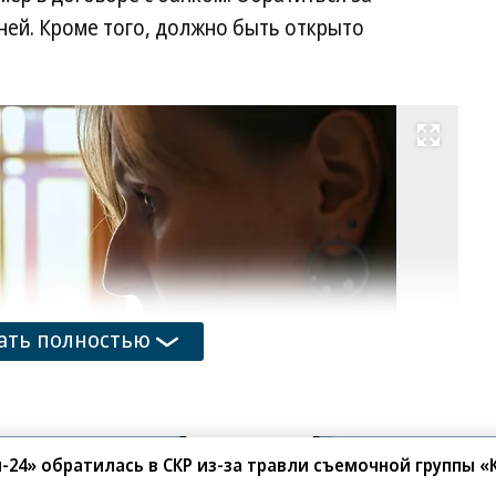
ней. Кроме того, должно быть открыто
Развернуть на весь экран
Фо
Иг
Ив
Ко
ать полностью
-24» обратилась в СКР из-за травли съемочной группы 