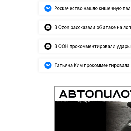
Роскачество нашло кишечную пало
В Ozon рассказали об атаке на ло
В ООН прокомментировали удары В
Татьяна Ким прокомментировала а