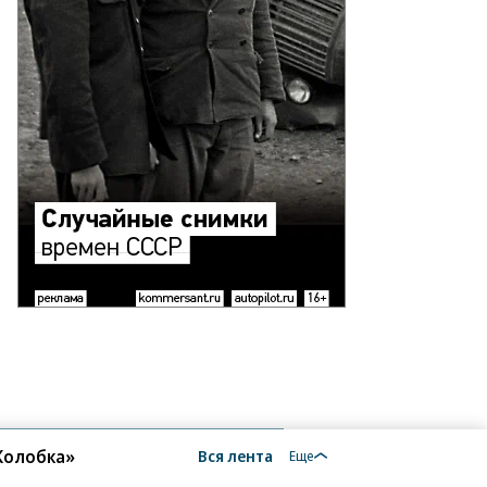
то:
орь
анко,
ммерсантъ
«Колобка»
Вся лента
Еще