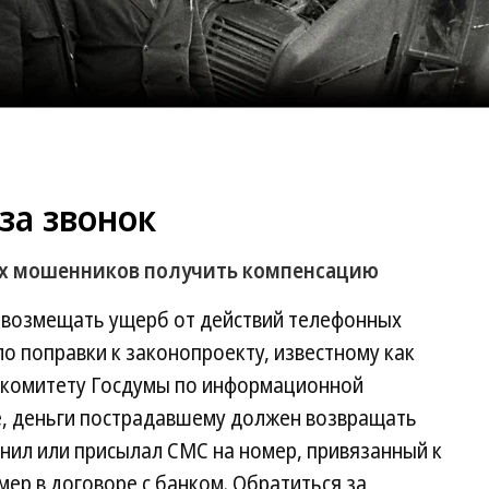
за звонок
х мошенников получить компенсацию
т возмещать ущерб от действий телефонных
 поправки к законопроекту, известному как
 комитету Госдумы по информационной
ке, деньги пострадавшему должен возвращать
нил или присылал СМС на номер, привязанный к
омер в договоре с банком. Обратиться за