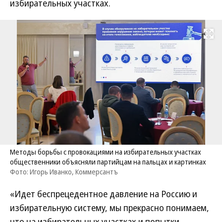
избирательных участках.
Развернуть на
Методы борьбы с провокациями на избирательных участках
общественники объясняли партийцам на пальцах и картинках
Фото: Игорь Иванко, Коммерсантъ
«Идет беспрецедентное давление на Россию и
избирательную систему, мы прекрасно понимаем,
что на избирательных участках и попытки