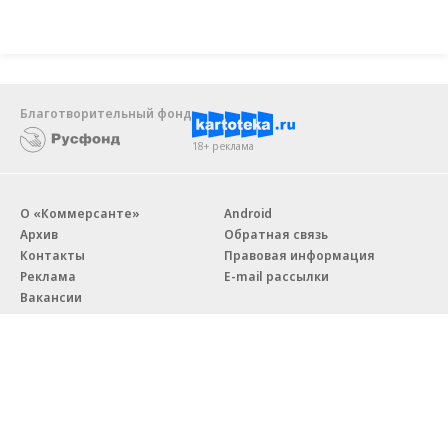
Благотворительный фонд
18+ реклама
О «Коммерсанте»
Android
Архив
Обратная связь
Контакты
Правовая информация
Реклама
E-mail рассылки
Вакансии
18+
© АО «Коммерсантъ». 127006, Москва, Оружейный переулок д. 41,
тел. +7 (495) 797-69-70.