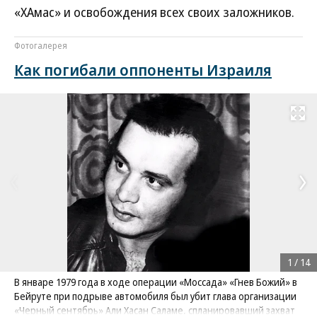
«ХАмас» и освобождения всех своих заложников.
Фотогалерея
Как погибали оппоненты Израиля
Развернуть на
1
/
14
В январе 1979 года в ходе операции «Моссада» «Гнев Божий» в
Бейруте при подрыве автомобиля был убит глава организации
«Черный сентябрь» Али Хасан Саламе, спланировавший захват