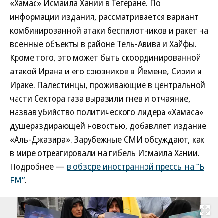
«Хамас» Исмаила Хании в Тегеране. По
информации издания, рассматривается вариант
комбинированной атаки беспилотников и ракет на
военные объекты в районе Тель-Авива и Хайфы.
Кроме того, это может быть скоординированной
атакой Ирана и его союзников в Йемене, Сирии и
Ираке. Палестинцы, проживающие в центральной
части Сектора газа выразили гнев и отчаяние,
назвав убийство политического лидера «Хамаса»
душераздирающей новостью, добавляет издание
«Аль-Джазира». Зарубежные СМИ обсуждают, как
в мире отреагировали на гибель Исмаила Хании.
Подробнее —
в обзоре иностранной прессы на “Ъ
FM”
.
Развернуть на