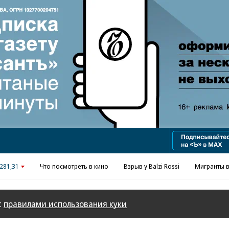
Реклама в «Ъ» www.kommersant.ru/ad
281,31
Что посмотреть в кино
Взрыв у Balzi Rossi
Мигранты в
с
правилами использования куки