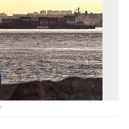
Фо
Ал
Ми
Ко
ъ