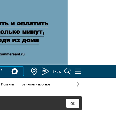
Вход
Коммерсантъ
FM
 Испании
Валютный прогноз
Навстречу выбора
Отношения С
Эксклюзивы
Следующая
страница
ОК